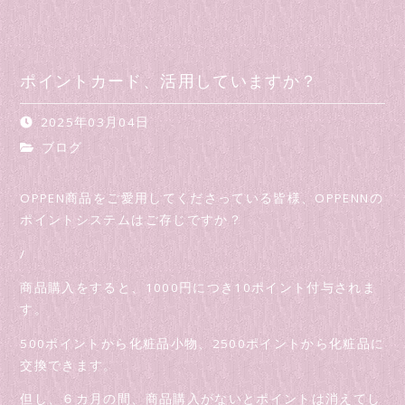
ポイントカード、活用していますか？
2025年03月04日
ブログ
OPPEN商品をご愛用してくださっている皆様、OPPENNの
ポイントシステムはご存じですか？
/
商品購入をすると、1000円につき10ポイント付与されま
す。
500ポイントから化粧品小物、2500ポイントから化粧品に
交換できます。
但し、６カ月の間、商品購入がないとポイントは消えてし